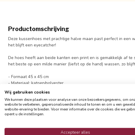
Productomschrijving
Deze kussenhoes met prachtige halve maan past perfect in een wa
het blijft een eyecatcher!
De hoes heeft aan beide kanten een print en is gemakkelijk
af te 
het beste op een milde manier (liefst op de hand) wassen, zo blij
- Formaat 45 x 45 cm
- Materiaal: katoen/polyester
- Afsluitbaar met een rits
Wij gebruiken cookies
- Exclusief binnenkussen
We kunnen deze plaatsen voor analyse van onze bezoekersgegevens, om on
website te verbeteren, gepersonaliseerde inhoud te tonen en om u een gewel
website-ervaring te bieden. Voor meer informatie over de cookies die we gebr
Reviews
opent u de instellingen.
0
/
5
Accepteer alles
0
sterren op basis van
0
beoordelingen