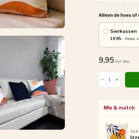
Alleen de hoes of
Sierkussen
19.95
- hoes +
9,95
Incl. btw
Mix & match
GEK
Izz