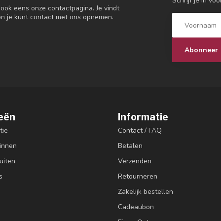
Schrijf je in vo
 ook eens onze contactpagina. Je vindt
en je kunt contact met ons opnemen.
Abonneer
eën
Informatie
tie
Contact / FAQ
innen
Betalen
uiten
Verzenden
s
Retourneren
Zakelijk bestellen
Cadeaubon