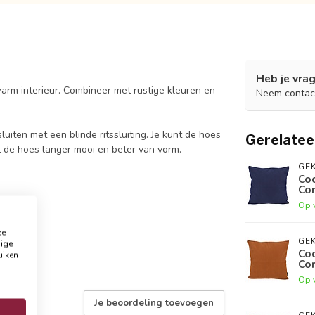
Heb je vrag
rm interieur. Combineer met rustige kleuren en
Neem contac
sluiten met een blinde ritssluiting. Je kunt de hoes
Gerelatee
ft de hoes langer mooi en beter van vorm.
GEK
Co
Co
Op 
ze
GEK
dige
Coc
uiken
Co
Op 
Je beoordeling toevoegen