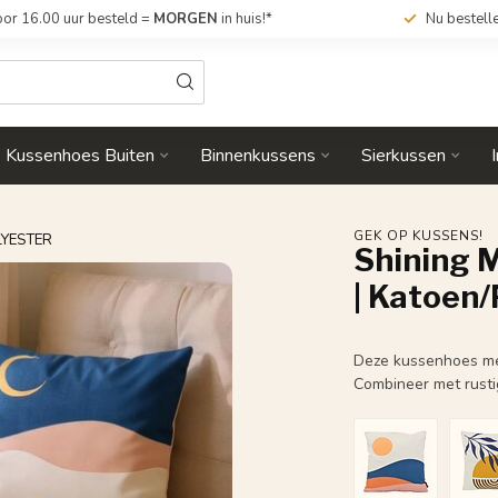
or 16.00 uur besteld =
MORGEN
in huis!*
Nu bestell
Kussenhoes Buiten
Binnenkussens
Sierkussen
GEK OP KUSSENS!
LYESTER
Shining M
| Katoen/
Deze kussenhoes met
Combineer met rusti