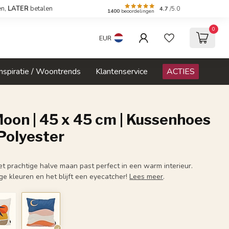
en,
LATER
betalen
4.7
/5.0
1400
beoordelingen
0
EUR
Inspiratie / Woontrends
Klantenservice
ACTIES
oon | 45 x 45 cm | Kussenhoes
Polyester
 prachtige halve maan past perfect in een warm interieur.
ge kleuren en het blijft een eyecatcher!
Lees meer
.