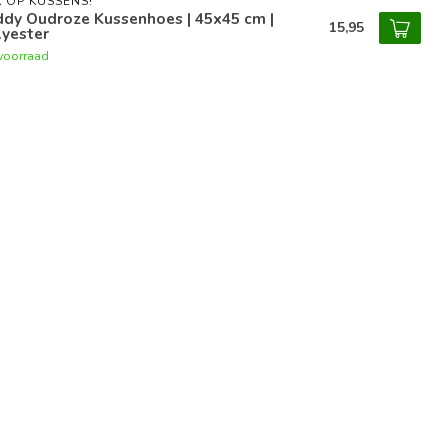
 OP KUSSENS!
ddy Oudroze Kussenhoes | 45x45 cm |
15,95
lyester
voorraad