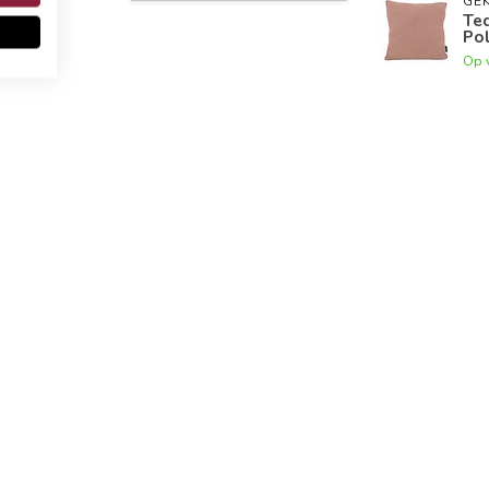
GEK
Te
Po
Op 