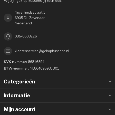
Wij zijn gek op kussens, jij toch ook?!
Nijverheidsstraat 3
6905 DL Zevenaar
Nederland
085-0608226
klantenservice@gekopkussens.nl
KVK nummer:
86816594
BTW-nummer:
NL864095983B01
Categorieën
Informatie
Mijn account