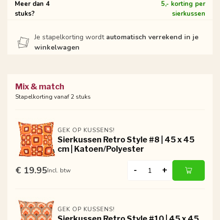
Meer dan 4
5,- korting per
stuks?
sierkussen
Je stapelkorting wordt
automatisch verrekend in je
winkelwagen
Mix & match
Stapelkorting vanaf 2 stuks
GEK OP KUSSENS!
Sierkussen Retro Style #8 | 45 x 45
cm | Katoen/Polyester
€ 19.95
-
+
Incl. btw
GEK OP KUSSENS!
Sierkussen Retro Style #10 | 45 x 45