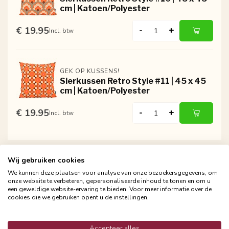
cm | Katoen/Polyester
€ 19.95
-
+
Incl. btw
GEK OP KUSSENS!
Sierkussen Retro Style #11 | 45 x 45
cm | Katoen/Polyester
€ 19.95
-
+
Incl. btw
Wij gebruiken cookies
We kunnen deze plaatsen voor analyse van onze bezoekersgegevens, om
onze website te verbeteren, gepersonaliseerde inhoud te tonen en om u
een geweldige website-ervaring te bieden. Voor meer informatie over de
cookies die we gebruiken opent u de instellingen.
Gratis verzending vanaf €24,95
Snelle en betrouwbare bezorging met PostNL
Accepteer alles