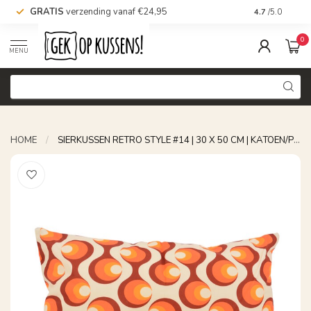
GRATIS
verzending vanaf €24,95
Voor 16.00 uu
4.7
/5.0
0
MENU
HOME
/
SIERKUSSEN RETRO STYLE #14 | 30 X 50 CM | KATOEN/POLYESTER