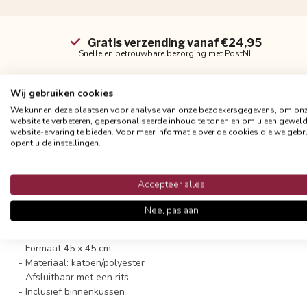
Gratis verzending vanaf €24,95
Snelle en betrouwbare bezorging met PostNL
Wij gebruiken cookies
We kunnen deze plaatsen voor analyse van onze bezoekersgegevens, om on
website te verbeteren, gepersonaliseerde inhoud te tonen en om u een gewel
website-ervaring te bieden. Voor meer informatie over de cookies die we gebr
Productomschrijving
opent u de instellingen.
Breng de feestdagen in huis met dit sfeervolle sierkussen met luip
kerstige uitstraling te geven.
Accepteer alles
Dit sierkussen heeft aan beide kanten een print en is gemakkelijk
Nee, pas aan
hoes het beste op een milde manier (liefst op de hand) wassen, zo
- Formaat 45 x 45 cm
- Materiaal: katoen/polyester
- Afsluitbaar met een rits
- Inclusief binnenkussen