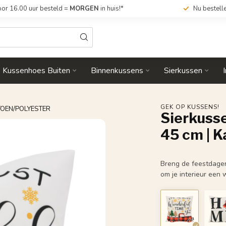
or 16.00 uur besteld =
MORGEN
in huis!*
Nu bestell
Kussenhoes Buiten
Binnenkussens
Sierkussen
GEK OP KUSSENS!
TOEN/POLYESTER
Sierkusse
45 cm | 
Breng de feestdagen 
om je interieur een 