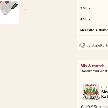
3 Stuk
4 Stuk
Meer dan 4 stuks
Je stapelkor
Mix & match
Stapelkorting vanaf
GEK
Sie
Kat
€ 19.95
Incl. btw