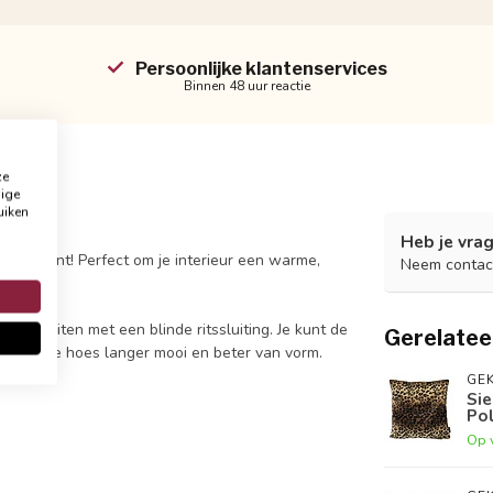
Persoonlijke klantenservices
Binnen 48 uur reactie
ze
dige
uiken
Heb je vrag
aard print! Perfect om je interieur een warme,
Neem contac
af te sluiten met een blinde ritssluiting. Je kunt de
Gerelatee
 blijft de hoes langer mooi en beter van vorm.
GEK
Sie
Po
Op 