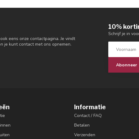
10% korti
Schrijf je in vo
 ook eens onze contactpagina. Je vindt
en je kunt contact met ons opnemen.
Abonneer
eën
Informatie
tie
Contact / FAQ
innen
Betalen
uiten
Verzenden