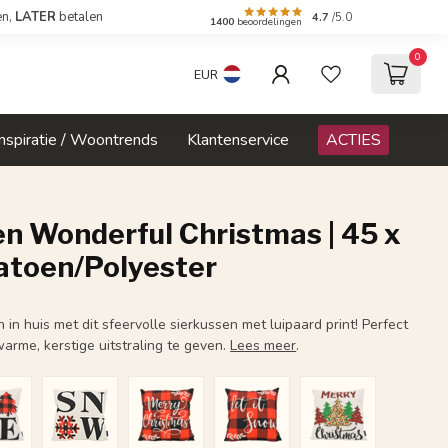
en,
LATER
betalen
4.7
/5.0
1400
beoordelingen
0
EUR
Inspiratie / Woontrends
Klantenservice
ACTIES
n Wonderful Christmas | 45 x
Katoen/Polyester
in huis met dit sfeervolle sierkussen met luipaard print! Perfect
warme, kerstige uitstraling te geven.
Lees meer
.