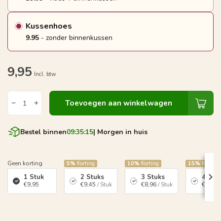
Kussenhoes
9.95
- zonder binnenkussen
9,95
Incl. btw
Toevoegen aan winkelwagen
Bestel binnen
09:35:15
| Morgen in huis
Geen korting
5%
Korting
10%
Korting
15%
Korting
1 Stuk
2 Stuks
3 Stuks
4 Stu
€9,95
€9,45
/ Stuk
€8,96
/ Stuk
€8,46
/